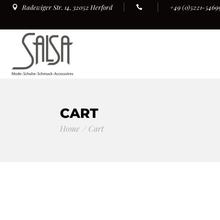
+49 (0)5221-5469
Radewiger Str. 14, 32052 Herford
CART
Home
Cart