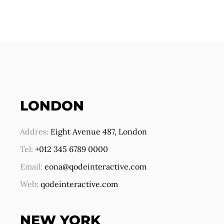
LONDON
Addres:
Eight Avenue 487, London
Tel:
+012 345 6789 0000
Email:
eona@qodeinteractive.com
Web:
qodeinteractive.com
NEW YORK