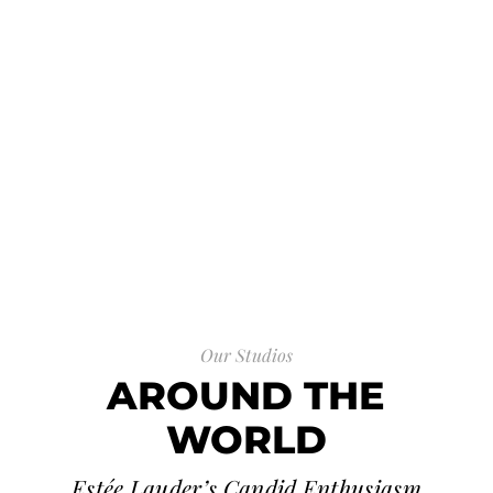
Our Studios
AROUND THE
WORLD
Estée Lauder’s Candid Enthusiasm