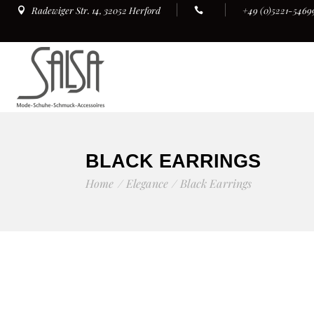
+49 (0)5221-5469
Radewiger Str. 14, 32052 Herford
BLACK EARRINGS
Home
Elegance
Black Earrings