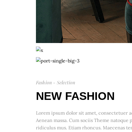
Fashion - Selection
NEW FASHION
Lorem ipsum dolor sit amet, consectetuer a
Aenean massa. Cum sociis Theme natoque pe
ridiculus mus. Etiam rhoncus. Maecenas t