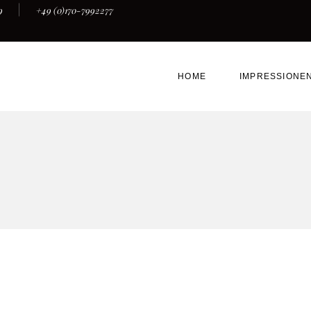
9
+49 (0)170-7992277
HOME
IMPRESSIONE