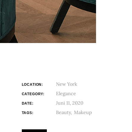
New York
LOCATION:
Elegance
CATEGORY:
Juni 11, 2020
DATE:
Beauty
Makeup
TAGS: