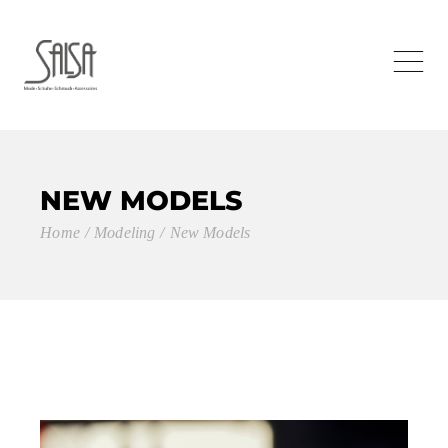
NEW MODELS
Home
Modeling
New Models