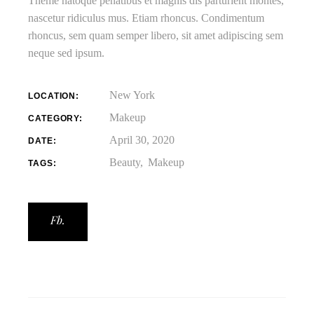
Theme natoque penatibus et magnis dis parturient montes,
nascetur ridiculus mus. Etiam rhoncus. Condimentum
rhoncus, sem quam semper libero, sit amet adipiscing sem
neque sed ipsum.
New York
LOCATION:
Makeup
CATEGORY:
April 30, 2020
DATE:
Beauty
Makeup
TAGS:
Fb.