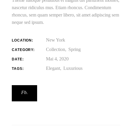
Theme natoque penatibus et magnis dis parturient montes,
nascetur ridiculus mus. Etiam rhoncus. Condimentum
rhoncus, sem quam semper libero, sit amet adipiscing sem
neque sed ipsum.
New York
LOCATION:
Collection
Spring
CATEGORY:
Mai 4, 2020
DATE:
Elegant
Luxurious
TAGS:
Fb.