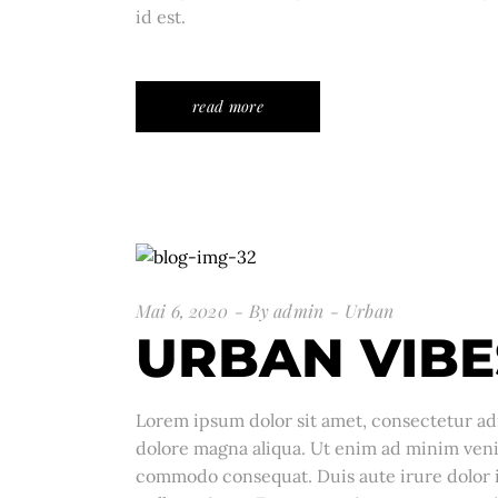
id est.
read more
Mai 6, 2020
By
admin
Urban
URBAN VIBE
Lorem ipsum dolor sit amet, consectetur adi
dolore magna aliqua. Ut enim ad minim venia
commodo consequat. Duis aute irure dolor in