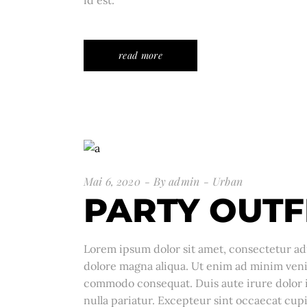
read more
Mai 6, 2020
By
admin
Urban
PARTY OUTF
Lorem ipsum dolor sit amet, consectetur adi
dolore magna aliqua. Ut enim ad minim venia
commodo consequat. Duis aute irure dolor in
nulla pariatur. Excepteur sint occaecat cupi