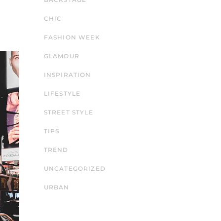
CHIC
FASHION WEEK
GLAMOUR
INSPIRATION
LIFESTYLE
STREET STYLE
TIPS
TREND
UNCATEGORIZED
URBAN