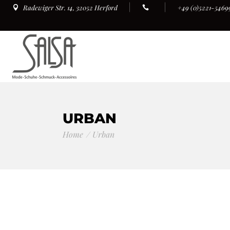
+49 (0)5221-5469
Radewiger Str. 14, 32052 Herford
URBAN
Home
Urban