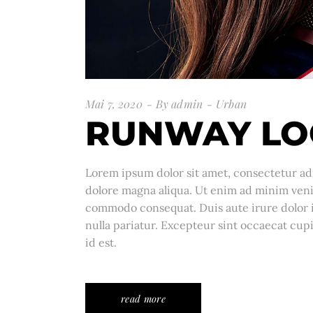
Mai 7, 2020
By
admin
Urban
RUNWAY LO
Lorem ipsum dolor sit amet, consectetur adi
dolore magna aliqua. Ut enim ad minim venia
commodo consequat. Duis aute irure dolor in
nulla pariatur. Excepteur sint occaecat cupi
id est.
read more