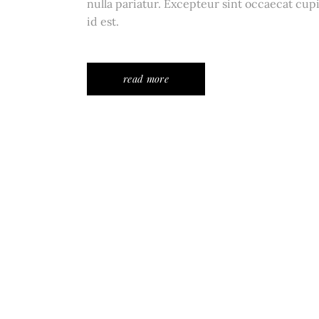
nulla pariatur. Excepteur sint occaecat cupi
id est.
read more