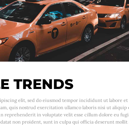
LE TRENDS
piscing elit, sed do eiusmod tempor incididunt ut labore et
m, quis nostrud exercitation ullamco laboris nisi ut aliquip 
 reprehenderit in voluptate velit esse cillum dolore eu fugi
datat non proident, sunt in culpa qui officia deserunt mollit