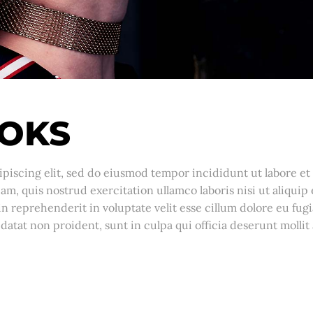
OKS
piscing elit, sed do eiusmod tempor incididunt ut labore et
m, quis nostrud exercitation ullamco laboris nisi ut aliquip 
 reprehenderit in voluptate velit esse cillum dolore eu fugi
datat non proident, sunt in culpa qui officia deserunt mollit