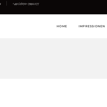
9
+49 (0)170-7992277
HOME
IMPRESSIONEN