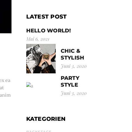
LATEST POST
HELLO WORLD!
Mai 6, 2021
CHIC &
STYLISH
Juni 3, 2020
PARTY
ex ea
STYLE
at
Juni 3, 2020
 anim
KATEGORIEN
BACKSTAGE