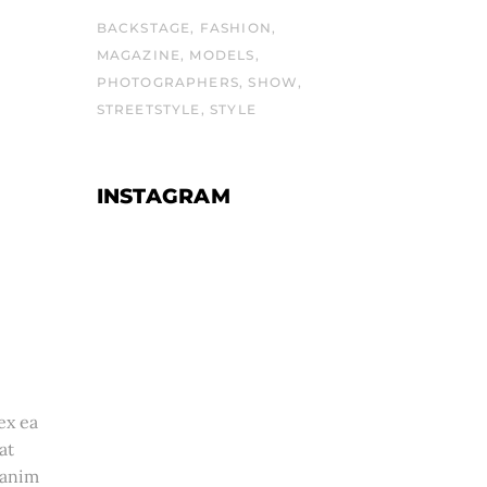
BACKSTAGE
FASHION
MAGAZINE
MODELS
PHOTOGRAPHERS
SHOW
STREETSTYLE
STYLE
INSTAGRAM
ex ea
at
 anim