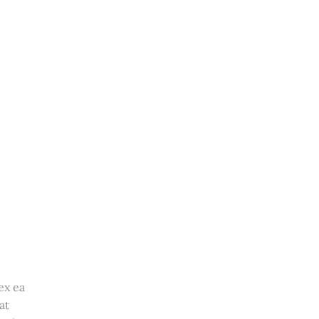
ex ea
at