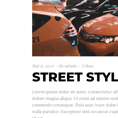
Mai 6, 2020
By
admin
Urban
STREET STY
Lorem ipsum dolor sit amet, consectetur adi
dolore magna aliqua. Ut enim ad minim venia
commodo consequat. Duis aute irure dolor in
nulla pariatur. Excepteur sint occaecat cupi
id est.