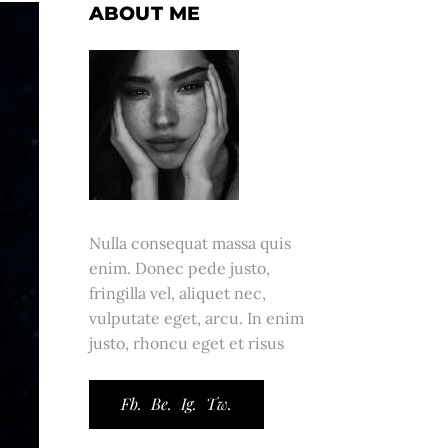
ABOUT ME
Nulla consequat massa quis
enim. Donec pede justo,
fringilla vel, aliquet nec,
vulputate eget, arcu. In enim
justo, rhoncu eget et risus
Fb.
Be.
Ig.
Tw.