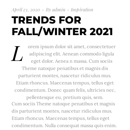
April 23, 2020
By
admin
Inspiration
TRENDS FOR
FALL/WINTER 2021
L
orem ipsum dolor sit amet, consectetuer
adipiscing elit. Aenean commodo ligula
eget dolor. Aenea n massa. Cum sociis
Theme natoque penatibus et magnis dis
parturient montes, nascetur ridiculus mus.
Etiam rhoncus. Maecenas tempus, tellus eget
condimentum. Donec quam felis, ultricies nec,
pellentesque eu, pretium quis, sem.
Cum sociis Theme natoque penatibus et magnis
dis parturient montes, nascetur ridiculus mus.
Etiam rhoncus. Maecenas tempus, tellus eget
condimentum. Nulla consequat massa quis enim.