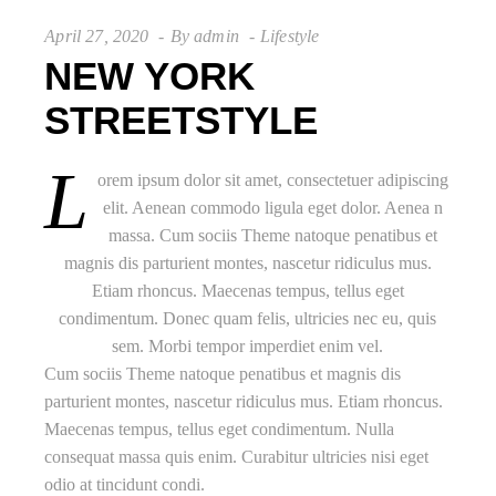
April 27, 2020
By
admin
Lifestyle
NEW YORK
STREETSTYLE
L
orem ipsum dolor sit amet, consectetuer adipiscing
elit. Aenean commodo ligula eget dolor. Aenea n
massa. Cum sociis Theme natoque penatibus et
magnis dis parturient montes, nascetur ridiculus mus.
Etiam rhoncus. Maecenas tempus, tellus eget
condimentum. Donec quam felis, ultricies nec eu, quis
sem. Morbi tempor imperdiet enim vel.
Cum sociis Theme natoque penatibus et magnis dis
parturient montes, nascetur ridiculus mus. Etiam rhoncus.
Maecenas tempus, tellus eget condimentum. Nulla
consequat massa quis enim. Curabitur ultricies nisi eget
odio at tincidunt condi.