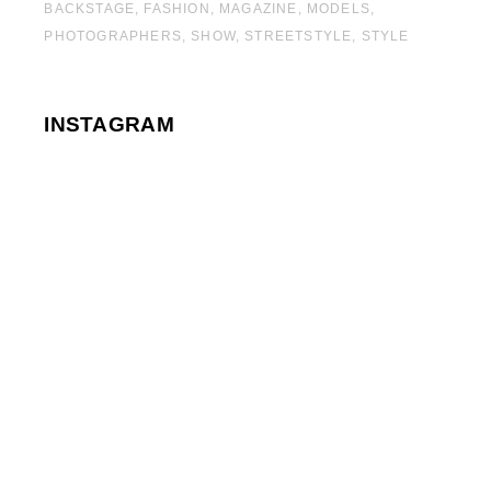
BACKSTAGE
FASHION
MAGAZINE
MODELS
PHOTOGRAPHERS
SHOW
STREETSTYLE
STYLE
INSTAGRAM