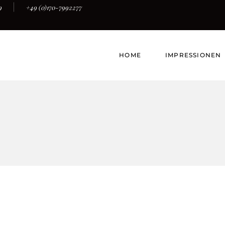
9
+49 (0)170-7992277
HOME
IMPRESSIONEN