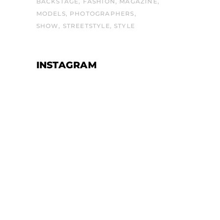
BACKSTAGE
FASHION
MAGAZINE
MODELS
PHOTOGRAPHERS
SHOW
STREETSTYLE
STYLE
INSTAGRAM