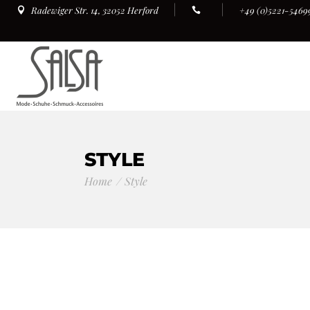
+49 (0)5221-5469
Radewiger Str. 14, 32052 Herford
STYLE
Home
Style