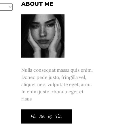
ABOUT ME
Nulla consequat massa quis enim.
Donec pede justo, fringilla vel,
aliquet nec, vulputate eget, arcu.
In enim justo, rhoncu eget et
risus
Fb.
Be.
Ig.
Tw.