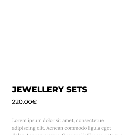
JEWELLERY SETS
220.00
€
Lorem ipsum dolor sit amet, consectetue
adipiscing elit. Aenean commodo ligula eget