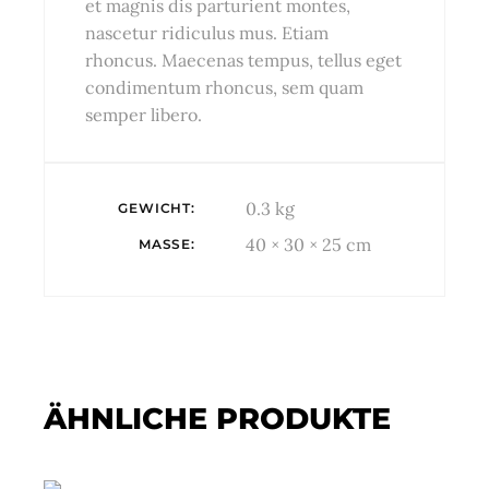
et magnis dis parturient montes,
nascetur ridiculus mus. Etiam
rhoncus. Maecenas tempus, tellus eget
condimentum rhoncus, sem quam
semper libero.
0.3 kg
GEWICHT
40 × 30 × 25 cm
MASSE
ÄHNLICHE PRODUKTE