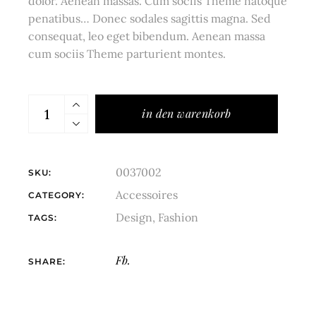
dolor. Aenean massas. Cum sociis Theme natoque
penatibus… Donec sodales sagittis magna. Sed
consequat, leo eget bibendum. Aenean massa
cum sociis Theme parturient montes.
in den warenkorb
0037002
SKU:
Accessoires
CATEGORY:
Design
,
Fashion
TAGS:
Fb.
SHARE: