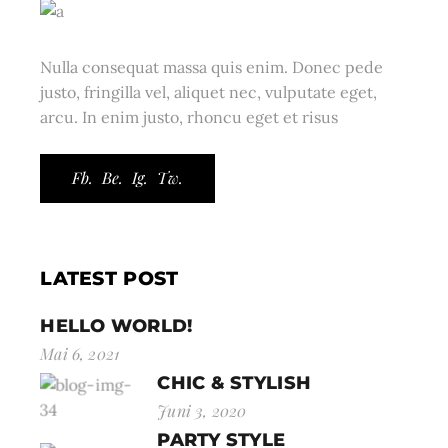
Nulla consequat massa quis enim. Donec pede
justo, fringilla vel, aliquet nec, vulputate eget,
arcu. In enim justo, rhoncu eget et risus
Fb.
Be.
Ig.
Tw.
LATEST POST
HELLO WORLD!
Mai 6, 2021
CHIC & STYLISH
Juni 3, 2020
PARTY STYLE