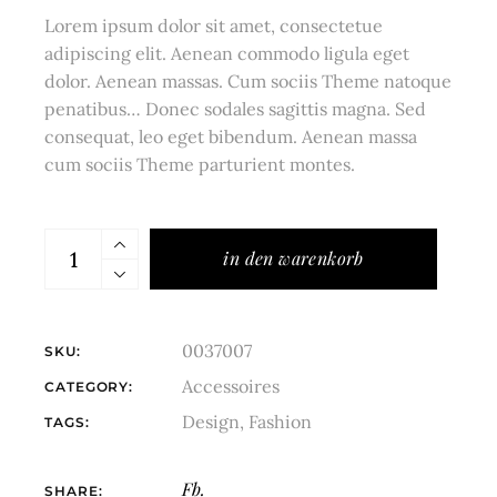
Lorem ipsum dolor sit amet, consectetue
adipiscing elit. Aenean commodo ligula eget
dolor. Aenean massas. Cum sociis Theme natoque
penatibus… Donec sodales sagittis magna. Sed
consequat, leo eget bibendum. Aenean massa
cum sociis Theme parturient montes.
in den warenkorb
0037007
SKU:
Accessoires
CATEGORY:
Design
,
Fashion
TAGS:
Fb.
SHARE: