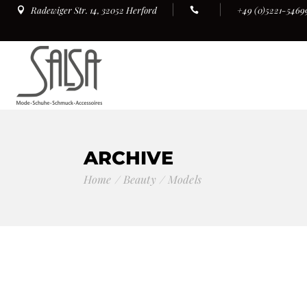
+49 (0)5221-5469
Radewiger Str. 14, 32052 Herford
ARCHIVE
Home
Beauty
Models